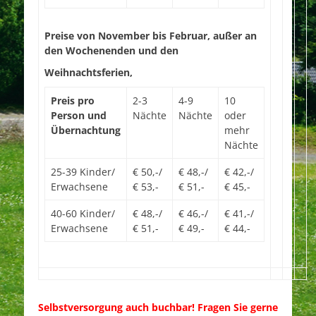
Preise von November bis Februar, außer an
den Wochenenden und den
Weihnachtsferien,
Preis pro
2-3
4-9
10
Person und
Nächte
Nächte
oder
Übernachtung
mehr
Nächte
25-39 Kinder/
€ 50,-/
€ 48,-/
€ 42,-/
Erwachsene
€ 53,-
€ 51,-
€ 45,-
40-60 Kinder/
€ 48,-/
€ 46,-/
€ 41,-/
Erwachsene
€ 51,-
€ 49,-
€ 44,-
Selbstversorgung auch buchbar! Fragen Sie gerne