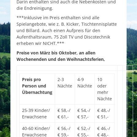
Darin enthalten sind auch die Nebenkosten und
die Endreinigung.
***Inklusive im Preis enthalten sind alle
Spielangebote, wie z. B. Kicker, Tischtennisplatte
und Billard. Auch einen Aufpreis für den
Aufenthaltsraum, 75 Zoll TV und Discotechnik
erheben wir NICHT.***
Preise von März bis Oktober, an allen
Wochenenden und den Weihnachtsferien,
Preis pro
2-3
4-9
10
Person und
Nächte
Nächte
oder
Übernachtung
mehr
Nächte
25-39 Kinder/
€ 58,-/
€ 54,-/
€ 48,-/
Erwachsene
€ 61,-
€ 57,-
€ 51,-
40-60 Kinder/
€ 56,-/
€ 52,-/
€ 46,-/
Erwachsene
€ 59,-
€ 55,-
€ 48,-