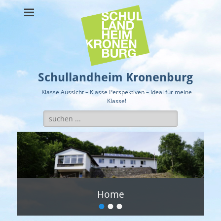
Schullandheim Kronenburg
Klasse Aussicht – Klasse Perspektiven – Ideal für meine
Klasse!
Suche
nach:
Home
Lage
•
•
•
Veröffentlicht
Veröffentlicht
am:
am: